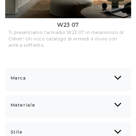
W23 07
Ti presentiamo l'armadio W23 07 in melaminico di
Clever! Un ricco catalogo di armadi a muro con
ante a soffietto.
Marca
Materiale
Stile