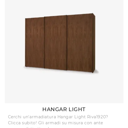
HANGAR LIGHT
Cerchi un'armadiatura Hangar Light Riva1920?
Clicca subito! Gli armadi su misura con ante