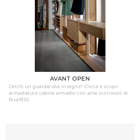
AVANT OPEN
Cerchi un guardaroba in legno? Clicca e scopri
armadiature cabine armadio con ante scorrevoli di
Riva1920.