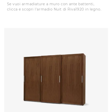
Se vuoi armadiature a muro con ante battenti,
clicca e scopri l'armadio Nuit di Riva1920 in legno.