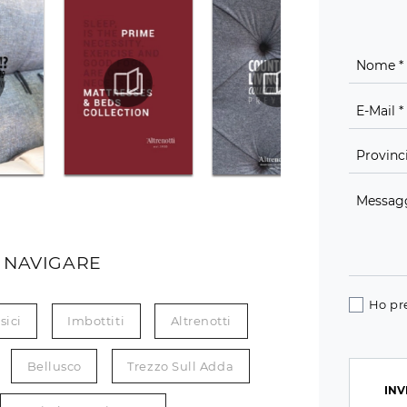
 NAVIGARE
Ho pr
sici
Imbottiti
Altrenotti
Bellusco
Trezzo Sull Adda
INV