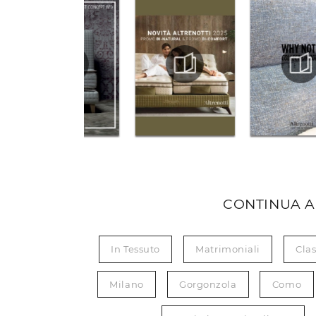
CONTINUA A
In Tessuto
Matrimoniali
Clas
Milano
Gorgonzola
Como