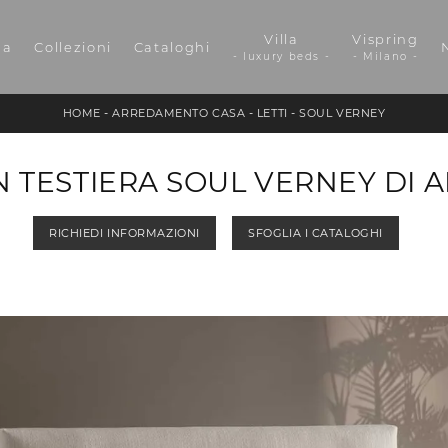
Villa
Vispring
da
Collezioni
Cataloghi
- luxury beds -
- Milano -
HOME
-
ARREDAMENTO CASA
-
LETTI
-
SOUL VERNEY
 TESTIERA SOUL VERNEY DI 
RICHIEDI INFORMAZIONI
SFOGLIA I CATALOGHI