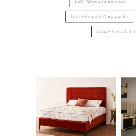
Letti Altrenotti Bellusco
Letti Altrenotti Gorgonzola
Letti Altrenotti Tr