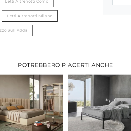
Letti Altrenotti Como
Letti Altrenotti Milano
ezzo Sull Adda
POTREBBERO PIACERTI ANCHE