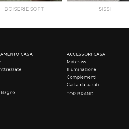
BOISERIE SOFT
SISSI
AMENTO CASA
ACCESSORI CASA
e
Materassi
Attrezzate
Illuminazione
Complementi
Carta da parati
o Bagno
TOP BRAND
i