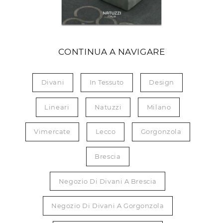
CONTINUA A NAVIGARE
Divani
In Tessuto
Design
Lineari
Natuzzi
Milano
Vimercate
Lecco
Gorgonzola
Brescia
Negozio Di Divani A Brescia
Negozio Di Divani A Gorgonzola