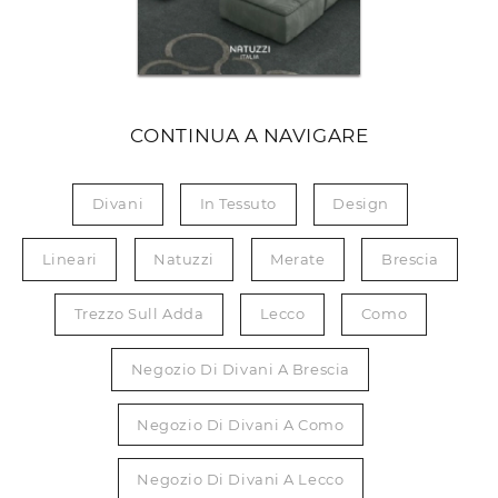
CONTINUA A NAVIGARE
Divani
In Tessuto
Design
Lineari
Natuzzi
Merate
Brescia
Trezzo Sull Adda
Lecco
Como
Negozio Di Divani A Brescia
Negozio Di Divani A Como
Negozio Di Divani A Lecco