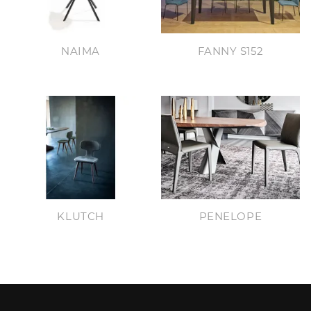
NAIMA
FANNY S152
KLUTCH
PENELOPE