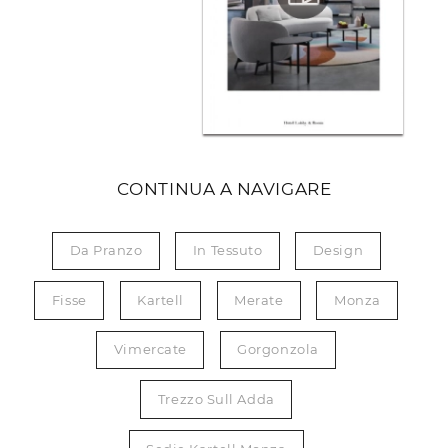
CONTINUA A NAVIGARE
Da Pranzo
In Tessuto
Design
Fisse
Kartell
Merate
Monza
Vimercate
Gorgonzola
Trezzo Sull Adda