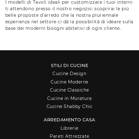
I modelli di Tavoli ideali per customizzare i tuoi interni
ti attendono presso il nostro negozio: scoprirai le più
belle proposte d'arredo che la nostra pluriennale
esperienza nel settore ci dà la possibilità di ideare sulla
base dei moderni bisogni abitativi di ogni cliente.
STILI DI CUCINE
Cucine Design
Cucine Moderne
Cucine Classiche
Cucine in Muratura
Cucine Shabby Chic
ARREDAMENTO CASA
Librerie
Pareti Attrezzate