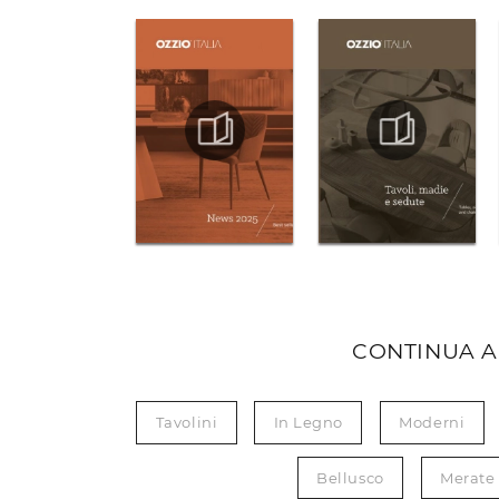
CONTINUA A
Tavolini
In Legno
Moderni
Bellusco
Merate