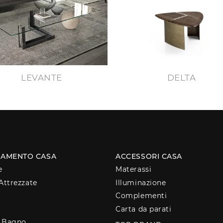
LEVANTE
DELTA
AMENTO CASA
ACCESSORI CASA
e
Materassi
Attrezzate
Illuminazione
Complementi
Carta da parati
o Bagno