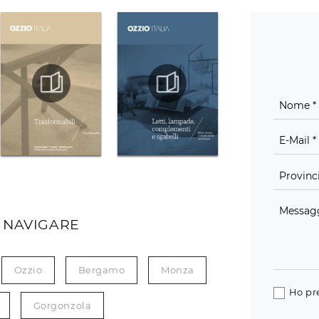
 NAVIGARE
Ozzio
Bergamo
Monza
Ho pr
Gorgonzola