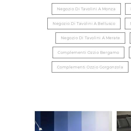
Negozio Di Tavolini A Monza
Negozio Di Tavolini A Bellusco
Negozio Di Tavolini A Merate
Complementi Ozzio Bergamo
Complementi Ozzio Gorgonzola