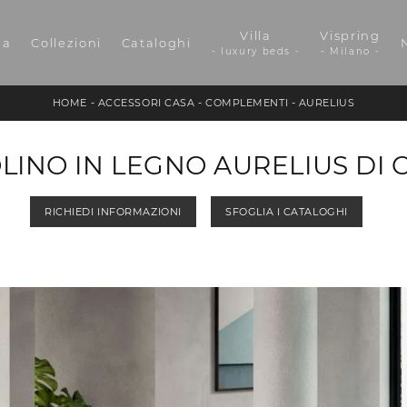
Villa
Vispring
da
Collezioni
Cataloghi
- luxury beds -
- Milano -
HOME
-
ACCESSORI CASA
-
COMPLEMENTI
-
AURELIUS
LINO IN LEGNO AURELIUS DI 
RICHIEDI INFORMAZIONI
SFOGLIA I CATALOGHI