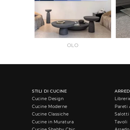
OLO
STILI DI CUCINE
ARRED
Cucine Design
Libreri
Cucine Moderne
Pareti 
Cucine Classiche
Salotti
Cucine in Muratura
Tavoli
Cucine Shabby Chic
Arred