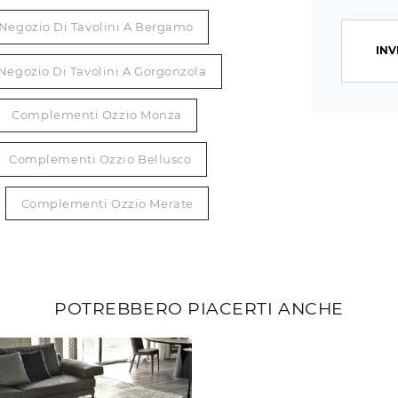
Negozio Di Tavolini A Bergamo
INV
Negozio Di Tavolini A Gorgonzola
Complementi Ozzio Monza
Complementi Ozzio Bellusco
Complementi Ozzio Merate
POTREBBERO PIACERTI ANCHE