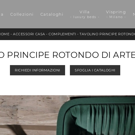
Villa
Vispring
da
Collezioni
Cataloghi
- luxury beds -
- Milano -
HOME
-
ACCESSORI CASA
-
COMPLEMENTI
-
TAVOLINO PRINCIPE ROTOND
O PRINCIPE ROTONDO DI ART
RICHIEDI INFORMAZIONI
SFOGLIA I CATALOGHI