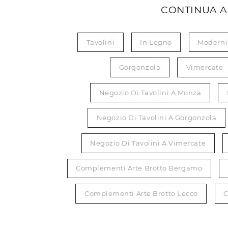
CONTINUA A
Tavolini
In Legno
Moderni
Gorgonzola
Vimercate
Negozio Di Tavolini A Monza
Negozio Di Tavolini A Gorgonzola
Negozio Di Tavolini A Vimercate
Complementi Arte Brotto Bergamo
Complementi Arte Brotto Lecco
C