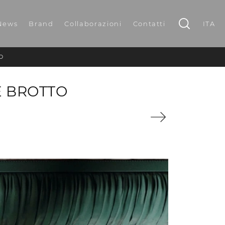
News
Brand
Collaborazioni
Contatti
ITA
O
E BROTTO