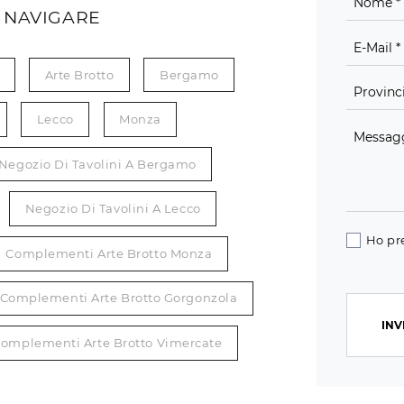
 NAVIGARE
Arte Brotto
Bergamo
Lecco
Monza
Negozio Di Tavolini A Bergamo
Negozio Di Tavolini A Lecco
Ho pr
Complementi Arte Brotto Monza
Complementi Arte Brotto Gorgonzola
INV
omplementi Arte Brotto Vimercate