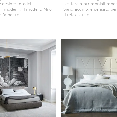
e desideri modelli
testiera matrimoniali mode
i moderni, il modello Milo
Sangiacomo, è pensato per 
fa per te.
il relax totale.