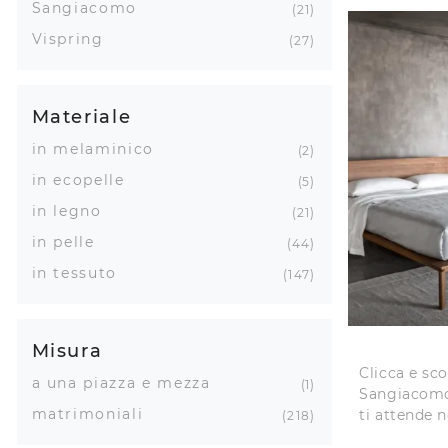
Sangiacomo
21
Vispring
27
Materiale
in melaminico
2
in ecopelle
5
in legno
21
in pelle
44
in tessuto
147
Misura
Clicca e sco
a una piazza e mezza
1
Sangiacomo!
matrimoniali
ti attende n
218