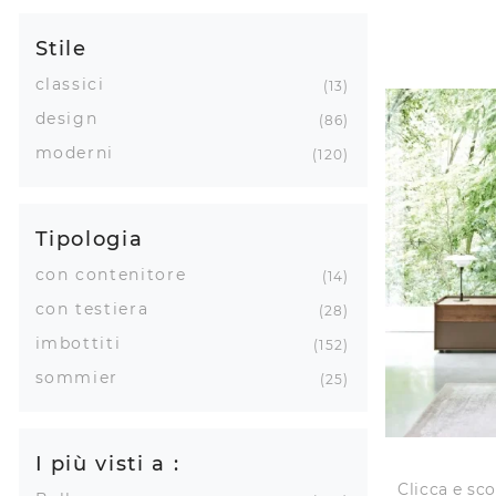
Stile
classici
13
design
86
moderni
120
Tipologia
con contenitore
14
con testiera
28
imbottiti
152
sommier
25
I più visti a :
Clicca e sco