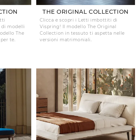
CTION
THE ORIGINAL COLLECTION
tti
Clicca e scopri i Letti imbottiti di
a di modelli
Vispring! Il modello The Original
odello The
Collection in tessuto ti aspetta nelle
per te.
versioni matrimoniali.