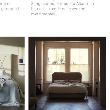
rni di
Sangiacomo! Il modello Aliante in
garantirti
legno ti attende nelle versioni
matrimoniali.