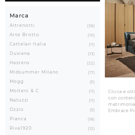
Marca
Altrenotti
36
Arte Brotto
10
Cattelan Italia
11
Duxiana
13
Hastens
22
Midsummer Milano
17
Mogg
5
Molteni & C
11
Clicca e ott
con conteni
Natuzzi
11
matrimonial
Ozzio
5
Embrace Pia
Pianca
18
Riva1920
12