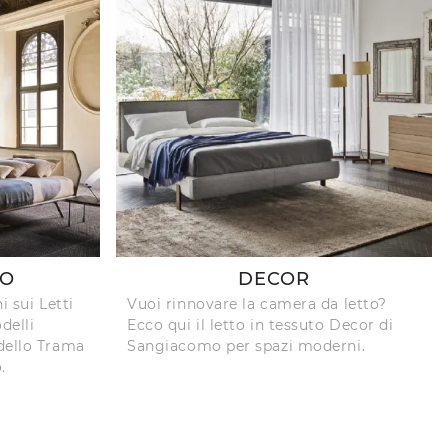
NO
DECOR
i sui Letti
Vuoi rinnovare la camera da letto?
delli
Ecco qui il letto in tessuto Decor di
dello Trama
Sangiacomo per spazi moderni.
.