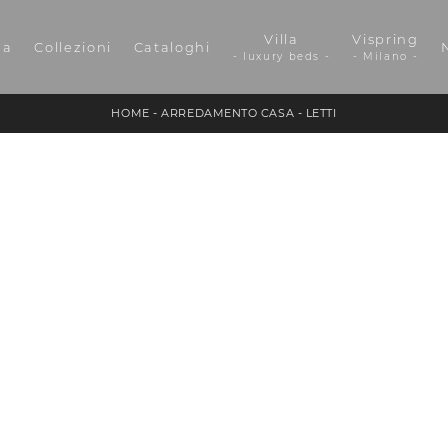
Villa
Vispring
da
Collezioni
Cataloghi
- luxury beds -
- Milano -
HOME
-
ARREDAMENTO CASA
-
LETTI