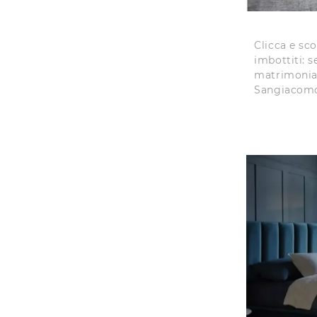
Clicca e sco
imbottiti: s
matrimonial
Sangiacomo 