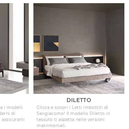
DILETTO
ra i modelli
Clicca e scopri i Letti imbottiti di
erni di
Sangiacomo! Il modello Diletto in
 assicurarti
tessuto ti aspetta nelle versioni
matrimoniali.