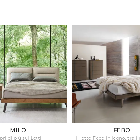
MILO
FEBO
pri di più sui Letti
Il letto Febo in legno, tra 