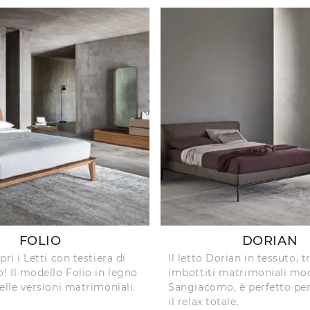
FOLIO
DORIAN
pri i Letti con testiera di
Il letto Dorian in tessuto, t
 Il modello Folio in legno
imbottiti matrimoniali mod
elle versioni matrimoniali.
Sangiacomo, è perfetto per
il relax totale.