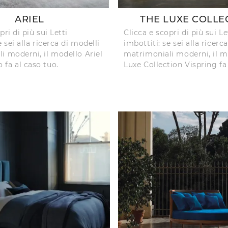
ARIEL
THE LUXE COLLE
pri di più sui Letti
Clicca e scopri di più sui Le
e sei alla ricerca di modelli
imbottiti: se sei alla ricerc
i moderni, il modello Ariel
matrimoniali moderni, il m
fa al caso tuo.
Luxe Collection Vispring fa 