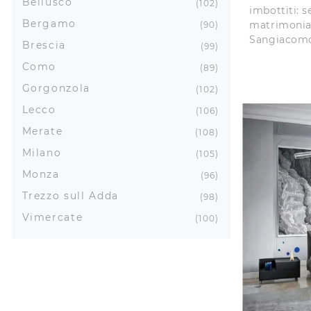
Bellusco
102
imbottiti: s
Bergamo
matrimonial
90
Sangiacomo 
Brescia
99
Como
89
Gorgonzola
102
Lecco
106
Merate
108
Milano
105
Monza
96
Trezzo sull Adda
98
Vimercate
100