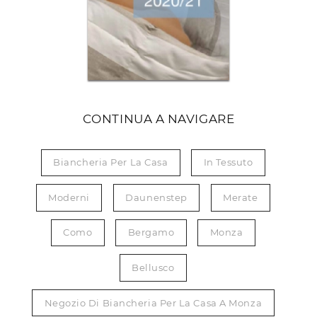
CONTINUA A NAVIGARE
Biancheria Per La Casa
In Tessuto
Moderni
Daunenstep
Merate
Como
Bergamo
Monza
Bellusco
Negozio Di Biancheria Per La Casa A Monza