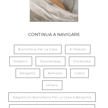
CONTINUA A NAVIGARE
Biancheria Per La Casa
In Tessuto
Moderni
Daunenstep
Vimercate
Bergamo
Bellusco
Como
Milano
Negozio Di Biancheria Per La Casa A Bergamo